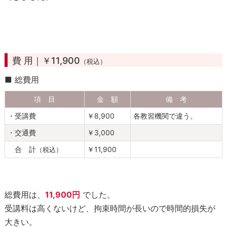
持
ち
も
の
費 用｜￥11,900
（税込）
6
.
■ 総費用
テ
項 目
金 額
備 考
キ
ス
・受講費
￥8,900
各教習機関で違う。
ト
・交通費
￥3,000
7
合 計
￥11,900
（税込）
.
講
習
の
総費用は、
11,900円
でした。
内
受講料は高くないけど、拘束時間が長いので時間的損失が
容
大きい。