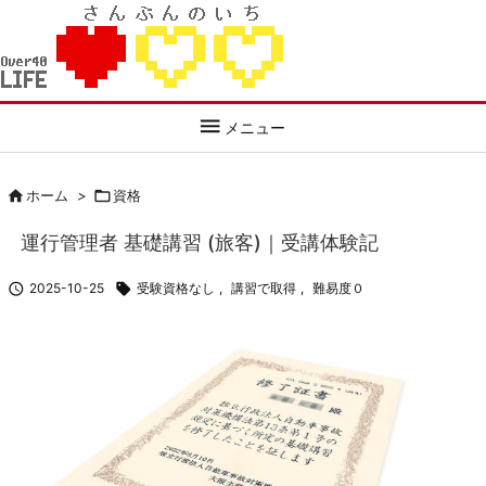

メニュー

ホーム
>

資格
運行管理者 基礎講習 (旅客)｜受講体験記

2025-10-25

受験資格なし
,
講習で取得
,
難易度０