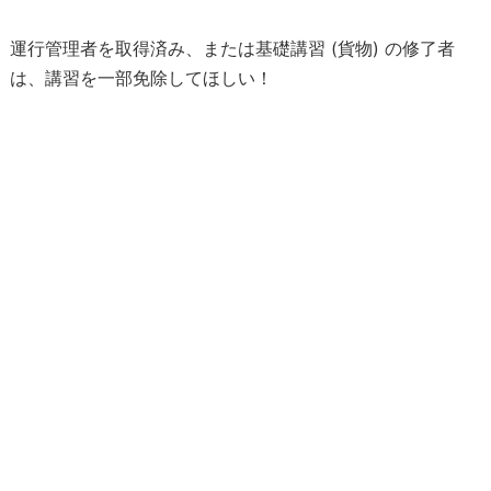
１
日
運行管理者を取得済み、または基礎講習 (貨物) の修了者
目
は、講習を一部免除してほしい！
２
日
目
３
日
目
8
.
修
了
試
問
9
.