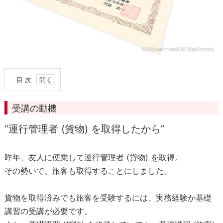
目 次
1
.
受講の動機
受
講
“運行管理者 (貨物) を取得したから”
の
動
昨年、友人に便乗して運行管理者 (貨物) を取得。
機
その勢いで、旅客も取得することにしました。
2
.
貨物を取得済みでも旅客を受験するには、実務経験か基礎
講
習
講習の受講が必要です。
に