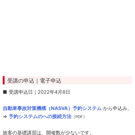
修
了
証
書
手
帳
1
0
.
運
受講の申込｜電子申込
行
管
■ 受講申込日｜2022年4月8日
理
者
自動車事故対策機構（NASVA）予約システム
から申込み。
試
⇒
予約システムのへの接続方法
（PDF）
験
に
旅客の基礎講習は、開催数が少ないです。
む