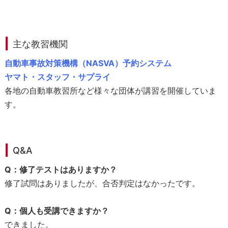
電
子
申
込
主な教習機関
自動車事故対策機構（NASVA）予約システム
予
ヤマト・スタッフ・サプライ
約
確
各地の自動車教習所など様々な団体が講習を開催していま
認
す。
書
5
.
Q&A
講
習
Q：修了テストはありますか？
日
修了試問はありましたが、合否判定はなかったです。
と
受
講
Q：個人も受講できますか？
地
できました。