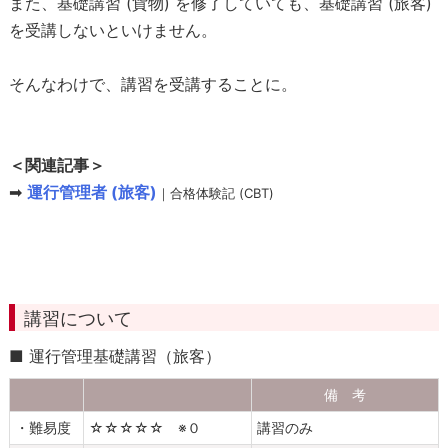
また、基礎講習 (貨物) を修了していても、基礎講習 (旅客)
つ
を受講しないといけません。
い
て
そんなわけで、講習を受講することに。
主
な
教
＜関連記事＞
習
➡
運行管理者 (旅客)
｜合格体験記 (CBT)
機
関
Q
&
講習について
A
3
■ 運行管理基礎講習（旅客）
.
備 考
費
用
・難易度
☆☆☆☆☆ ※０
講習のみ
｜