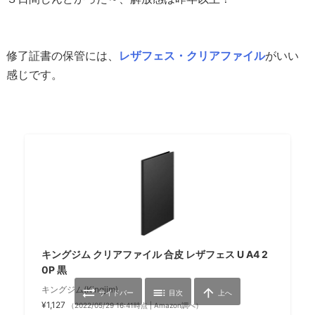
修了証書の保管には、
レザフェス・クリアファイル
がいい
感じです。
キングジム クリアファイル 合皮 レザフェス U A4 2
0P 黒
キングジム(Kingjim)



サイドバー
目次
上へ
¥1,127
（2022/05/29 16:41時点 | Amazon調べ）