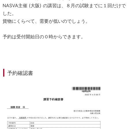
け
NASVA主催 (大阪) の講習は、８月の試験までに１回だけで
て
した。
1
貨物にくらべて、需要が低いのでしょう。
1
.
予約は受付開始日の０時からできます。
書
籍
代
を
ネ
ッ
予約確認書
ト
で
稼
ぐ