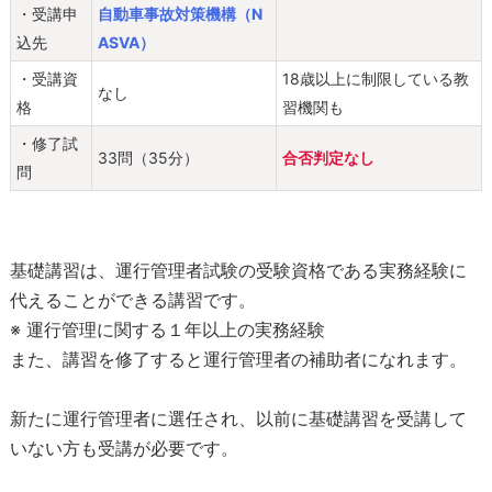
・受講申
自動車事故対策機構（N
￥
込先
ASVA）
1
1
・受講資
18歳以上に制限している教
なし
,
格
習機関も
9
・修了試
0
33問（35分）
合否判定なし
問
0
（
税
込
基礎講習は、運行管理者試験の受験資格である実務経験に
）
代えることができる講習です。
4
※ 運行管理に関する１年以上の実務経験
.
受
また、講習を修了すると運行管理者の補助者になれます。
講
の
新たに運行管理者に選任され、以前に基礎講習を受講して
申
いない方も受講が必要です。
込
｜