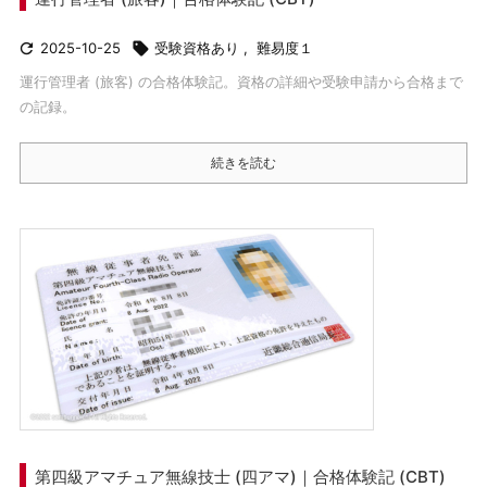

2025-10-25

受験資格あり
,
難易度１
運行管理者 (旅客) の合格体験記。資格の詳細や受験申請から合格まで
の記録。
続きを読む
第四級アマチュア無線技士 (四アマ)｜合格体験記 (CBT)