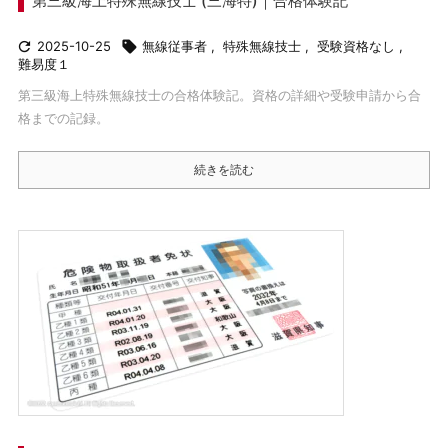
第三級海上特殊無線技士 (三海特)｜合格体験記

2025-10-25

無線従事者
,
特殊無線技士
,
受験資格なし
,
難易度１
第三級海上特殊無線技士の合格体験記。資格の詳細や受験申請から合
格までの記録。
続きを読む