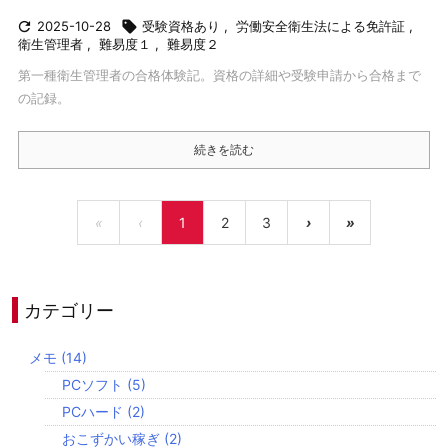

2025-10-28

受験資格あり
,
労働安全衛生法による免許証
,
衛生管理者
,
難易度１
,
難易度２
第一種衛生管理者の合格体験記。資格の詳細や受験申請から合格まで
の記録。
続きを読む
«
‹
1
2
3
›
»
カテゴリー
メモ
(14)
PCソフト
(5)
PCハード
(2)
おこずかい稼ぎ
(2)