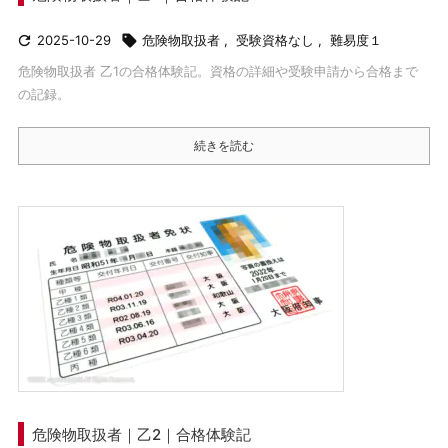

2025-10-29

危険物取扱者
,
受験資格なし
,
難易度１
危険物取扱者 乙1の合格体験記。資格の詳細や受験申請から合格まで
の記録。
続きを読む
危険物取扱者｜乙2｜合格体験記