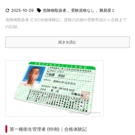

2025-10-29

危険物取扱者
,
受験資格なし
,
難易度１
危険物取扱者 乙3の合格体験記。資格の詳細や受験申請から合格まで
の記録。
続きを読む
第一種衛生管理者 (特例)｜合格体験記