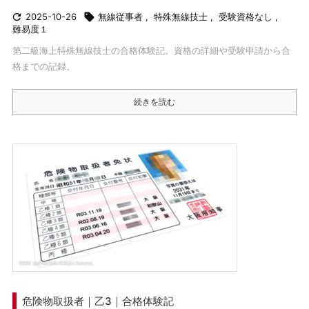

2025-10-26

無線従事者
,
特殊無線技士
,
受験資格なし
,
難易度１
第二級海上特殊無線技士の合格体験記。資格の詳細や受験申請から合
格までの記録。
続きを読む
危険物取扱者｜乙3｜合格体験記