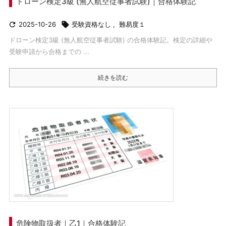
ドローン検定3級 (無人航空従事者試験)｜合格体験記

2025-10-26

受験資格なし
,
難易度１
ドローン検定3級 (無人航空従事者試験) の合格体験記。検定の詳細や
受験申請から合格までの ...
続きを読む
危険物取扱者｜乙1｜合格体験記