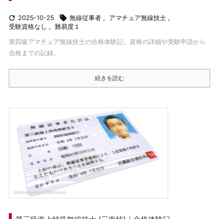

2025-10-25

無線従事者
,
アマチュア無線技士
,
受験資格なし
,
難易度１
第四級アマチュア無線技士の合格体験記。資格の詳細や受験申請から
合格までの記録。
続きを読む