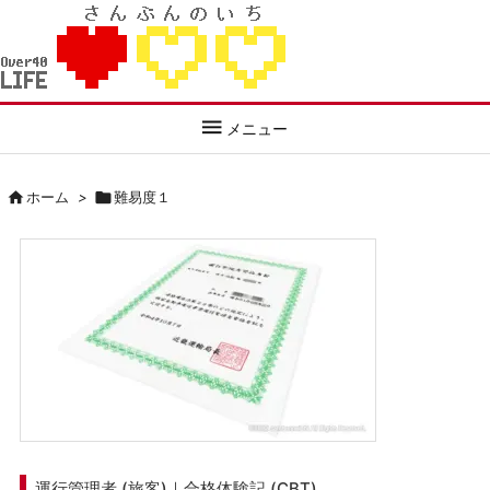

メニュー

ホーム
>

難易度１
運行管理者 (旅客)｜合格体験記 (CBT)