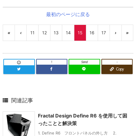
最初のページに戻る
«
‹
11
12
13
14
15
16
17
›
»
!
Send
-

Copy

関連記事
Fractal Design Define R6 を使用して困
ったことと解決策
1. Define R6 フロントパネルの外し方 2.