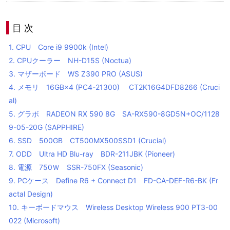
目 次
1.
CPU Core i9 9900k (Intel)
2.
CPUクーラー NH-D15S (Noctua)
3.
マザーボード WS Z390 PRO (ASUS)
4.
メモリ 16GB×4 (PC4-21300) CT2K16G4DFD8266 (Cruci
al)
5.
グラボ RADEON RX 590 8G SA-RX590-8GD5N+OC/1128
9-05-20G (SAPPHIRE)
6.
SSD 500GB CT500MX500SSD1 (Crucial)
7.
ODD Ultra HD Blu-ray BDR-211JBK (Pioneer)
8.
電源 750Ｗ SSR-750FX (Seasonic)
9.
PCケース Define R6 + Connect D1 FD-CA-DEF-R6-BK (Fr
actal Design)
10.
キーボードマウス Wireless Desktop Wireless 900 PT3-00
022 (Microsoft)