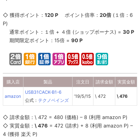
◇ 獲得ポイント：
120 P
ポイント倍率：
20倍
(１倍：6
P)
通常ポイント：１倍 + ４倍 (ショップボーナス) =
30 P
期間限定ポイント：15倍 =
90 P
購入店
製品
注文日
請求金額
実質金額
USB31CACK-B1-6
amazon
’19/5/15
\ 472
\ 476
公式：
テクノベインズ
◇ 請求金額：\ 472 = 480 (価格) – 8 (利用 amazon P)
◇ 実質金額：
\ 476
= 472 (請求) + 8 (利用 amazon P) –
4 (獲得 楽天 P)