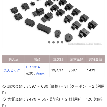
購入店
製品
注文日
請求金額
実質金額
DC-101A
楽天ビック
’19/4/14
\ 597
\ 479
公式：
Ainex
◇ 請求金額：\ 597 = 630 (価格) – 31 (クーポン) – 2 (利用
P)
◇ 実質金額：
\ 479
= 597 (請求) + 2 (利用P) – 120 (獲得
P)