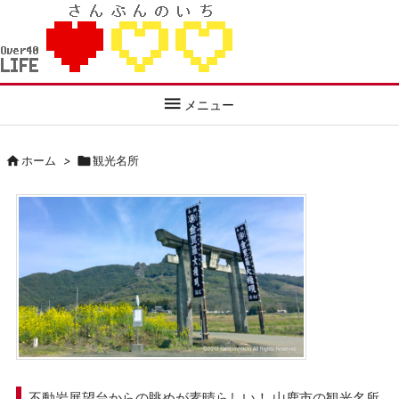

メニュー

ホーム
>

観光名所
不動岩展望台からの眺めが素晴らしい！ 山鹿市の観光名所